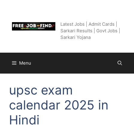
Skip
to
Free Job Find
content
Latest Jobs | Admit Cards |
Sarkari Results | Govt Jobs |
Sarkari Yojana
Menu
upsc exam
calendar 2025 in
Hindi