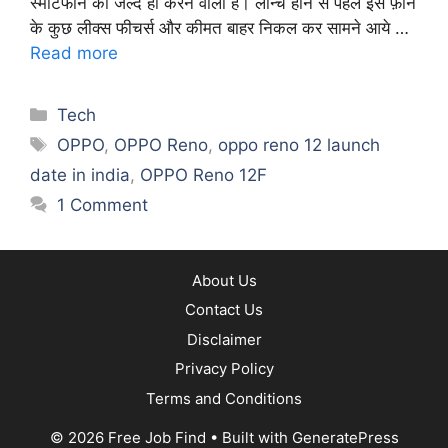
स्मार्टफोन को जल्द ही करने वाला है। लॉन्च होने से पहले इस फ़ोन
के कुछ लीक्स फीचर्स और कीमत बाहर निकल कर सामने आये …
Read more
Categories
Tech
Tags
OPPO
,
OPPO Reno
,
oppo reno 12 launch
date in india
,
OPPO Reno 12F
1 Comment
About Us
Contact Us
Disclaimer
Privacy Policy
Terms and Conditions
© 2026 Free Job Find
• Built with
GeneratePress