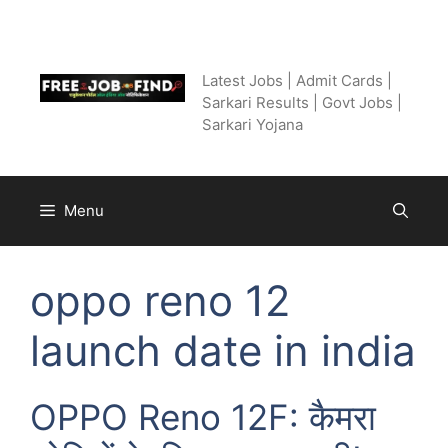
Skip
to
Free Job Find
content
Latest Jobs | Admit Cards |
Sarkari Results | Govt Jobs |
Sarkari Yojana
Menu
oppo reno 12
launch date in india
OPPO Reno 12F: कैमरा