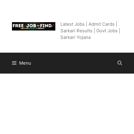
Skip
to
Free Job Find
content
Latest Jobs | Admit Cards |
Sarkari Results | Govt Jobs |
Sarkari Yojana
Menu