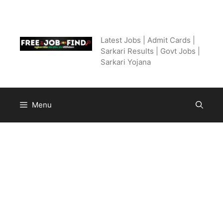
Skip
to
Free Job Find
content
Latest Jobs | Admit Cards |
Sarkari Results | Govt Jobs |
Sarkari Yojana
Menu