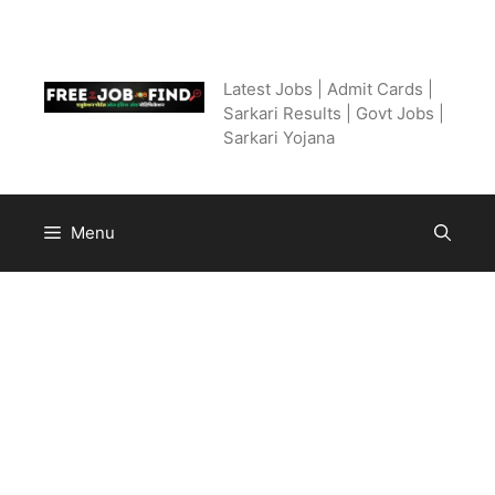
Skip
to
Free Job Find
content
Latest Jobs | Admit Cards |
Sarkari Results | Govt Jobs |
Sarkari Yojana
Menu