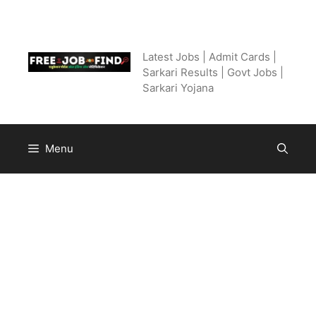
Skip
to
Free Job Find
content
Latest Jobs | Admit Cards |
Sarkari Results | Govt Jobs |
Sarkari Yojana
Menu