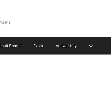
 Yojana
esult Bharat
Exam
Answer Key